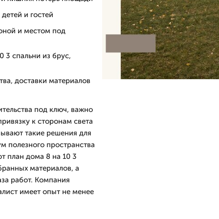
 детей и гостей
оной и местом под
 3 спальни из брус,
тва, доставки материалов
ительства под ключ, важно
привязку к сторонам света
зывают такие решения для
ум полезного пространства
 план дома 8 на 10 3
бранных материалов, а
аза работ. Компания
алист имеет опыт не менее