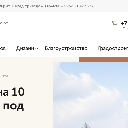
крыт. Перед приездом звоните +7 932 210-55-37!
+7
е от
Пн
ов
Дизайн
Благоустройство
Градострои
 Чите
на 10
 под