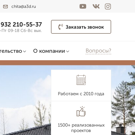
chita@a3d.ru
 932 210-55-37
Заказать звонок
-Пт 09-18 Сб-Вс вых.
Вопросы?
тельство
О компании
Работаем с 2010 года
1500+ реализованных
проектов