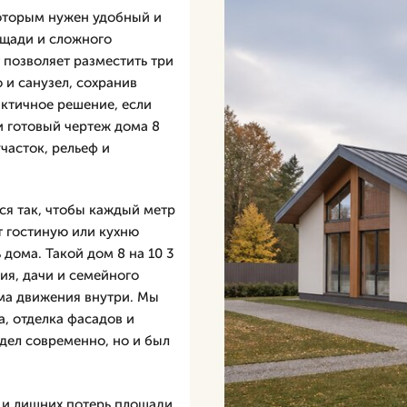
которым нужен удобный и
щади и сложного
т позволяет разместить три
 и санузел, сохранив
актичное решение, если
и готовый чертеж дома 8
участок, рельеф и
ся так, чтобы каждый метр
т гостиную или кухню
 дома. Такой дом 8 на 10 3
ия, дачи и семейного
ема движения внутри. Мы
, отделка фасадов и
дел современно, но и был
 и лишних потерь площади