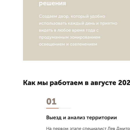
решения
Создаем двор, который удобно
использовать каждый день и приятно
видеть в любое время года с
продуманным зонированием
освещением и озеленением
Как мы работаем в августе 202
01
Выезд и анализ территории
На первом этапе специалист Лев Дмитp