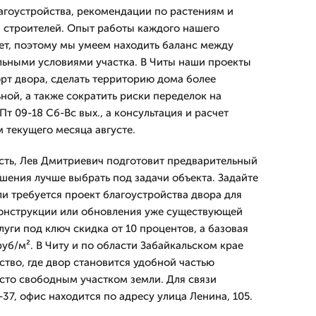
агоустройства, рекомендации по растениям и
 строителей. Опыт работы каждого нашего
лет, поэтому мы умеем находить баланс между
льными условиями участка. В Читы наши проекты
т двора, сделать территорию дома более
ной, а также сократить риски переделок на
т 09-18 Сб-Вс вых., а консультация и расчет
 текущего месяца августе.
сть, Лев Дмитpиевич подготовит предварительный
ешения лучше выбрать под задачи объекта. Задайте
ли требуется проект благоустройства двора для
конструкции или обновления уже существующей
луги под ключ скидка от 10 процентов, а базовая
руб/м². В Читу и по области Забайкальском крае
тво, где двор становится удобной частью
осто свободным участком земли. Для связи
-37, офис находится по адресу улица Ленина, 105.