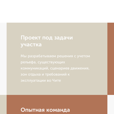
Проект под задачи
участка
Мы разрабатываем решения с учетом
рельефа, существующих
коммуникаций, сценариев движения,
зон отдыха и требований к
эксплуатации во Чите
Опытная команда