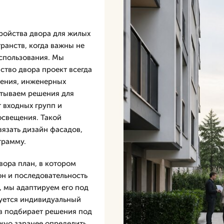
ройства двора для жилых
ранств, когда важны не
использования. Мы
ство двора проект всегда
жения, инженерных
атываем решения для
 входных групп и
освещения. Такой
вязать дизайн фасадов,
грамму.
вора план, в котором
н и последовательность
, мы адаптируем его под
буется индивидуальный
в подбирает решения под
ажно заранее определить