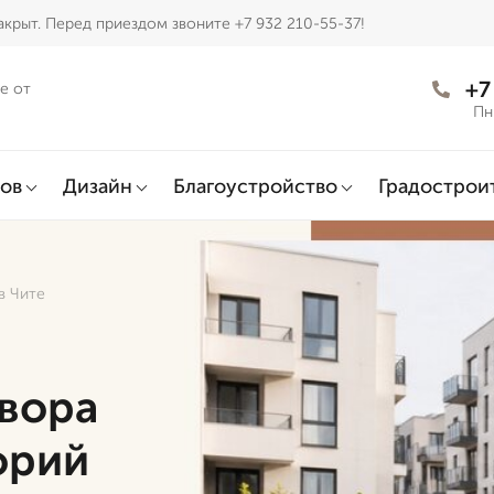
крыт. Перед приездом звоните +7 932 210-55-37!
+7
е от
Пн
ов
Дизайн
Благоустройство
Градострои
в Чите
двора
орий