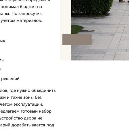
к понимал бюджет на
тапы. По запросу мы
 учетом материалов,
ных
ия
и
е решений
лов, где нужно объединить
ки и тихие зоны без
четом эксплуатации,
редлагаем готовый набор
устройство двора не
нарий дорабатывается под