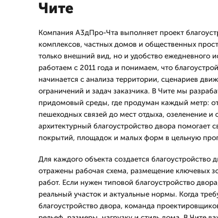
Чите
Компания А3дПро-Чта выполняет проект благоуст
комплексов, частных домов и общественных прост
только внешний вид, но и удобство ежедневного 
работаем с 2011 года и понимаем, что благоустрой
начинается с анализа территории, сценариев дви
ограничений и задач заказчика. В Чите мы разраб
придомовый среды, где продуман каждый метр: от
пешеходных связей до мест отдыха, озеленение и 
архитектурный благоустройство двора помогает с
покрытий, площадок и малых форм в цельную про
Для каждого объекта создается благоустройство д
отражены рабочая схема, размещение ключевых зо
работ. Если нужен типовой благоустройство двора
реальный участок и актуальные нормы. Когда тре
благоустройство двора, команда проектировщико
рельеф, размеры, нагрузку и стиль дома. В Чите в