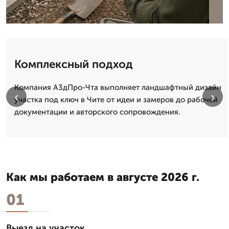
Комплексный подход
Компания А3дПро-Чта выполняет ландшафтный дизайн
‹
›
участка под ключ в Чите от идеи и замеров до рабочей
документации и авторского сопровождения.
Как мы работаем в августе 2026 г.
01
Выезд на участок