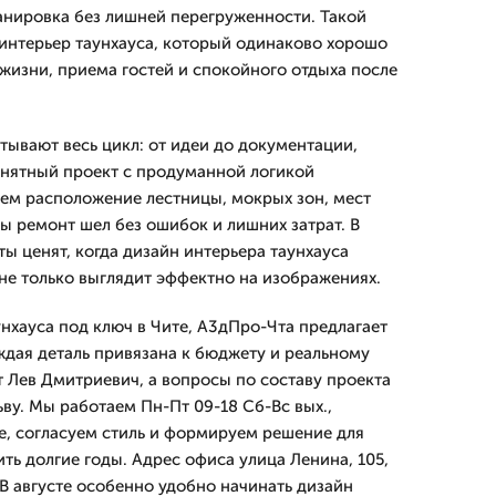
анировка без лишней перегруженности. Такой
 интерьер таунхауса, который одинаково хорошо
жизни, приема гостей и спокойного отдыха после
тывают весь цикл: от идеи до документации,
онятный проект с продуманной логикой
ем расположение лестницы, мокрых зон, мест
ы ремонт шел без ошибок и лишних затрат. В
ы ценят, когда дизайн интерьера таунхауса
 не только выглядит эффектно на изображениях.
нхауса под ключ в Чите, А3дПро-Чта предлагает
ждая деталь привязана к бюджету и реальному
т Лев Дмитpиевич, а вопросы по составу проекта
ву. Мы работаем Пн-Пт 09-18 Сб-Вс вых.,
, согласуем стиль и формируем решение для
ть долгие годы. Адрес офиса улица Ленина, 105,
 В августе особенно удобно начинать дизайн