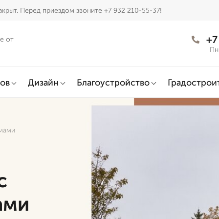
крыт. Перед приездом звоните +7 932 210-55-37!
+7
е от
Пн
ов
Дизайн
Благоустройство
Градострои
емами
с
ами