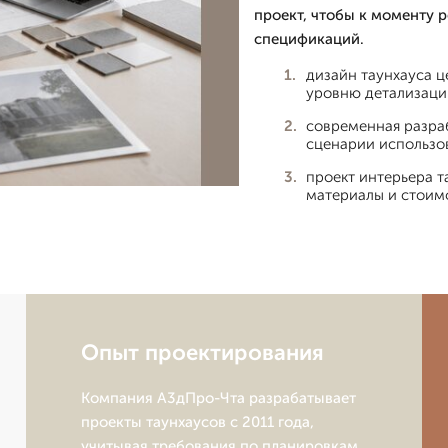
проект, чтобы к моменту 
спецификаций.
дизайн таунхауса ц
уровню детализаци
современная разра
сценарии использо
проект интерьера т
материалы и стоим
Опыт проектирования
Компания А3дПро-Чта разрабатывает
проекты таунхаусов с 2011 года,
учитывая требования по планировкам,