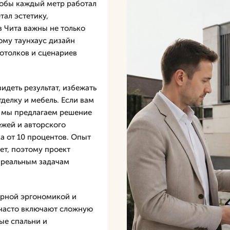
тобы каждый метр работал
тал эстетику,
в Чита важны не только
ому таунхаус дизайн
потолков и сценариев
идеть результат, избежать
делку и мебель. Если вам
, мы предлагаем решение
ежей и авторского
а от 10 процентов. Опыт
ет, поэтому проект
и реальным задачам
ирной эргономикой и
 часто включают сложную
ые спальни и