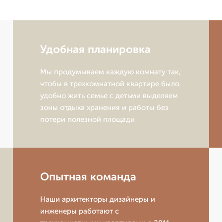
Удобная планировка
Мы продумываем каждую комнату так,
чтобы в трехкомнатной квартире было
удобно жить семье с детьми выделяем
зоны отдыха хранения и работы без
потери полезной площади
Опытная команда
Наши архитекторы дизайнеры и
инженеры работают с