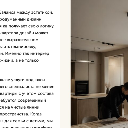
баланса между эстетикой,
 продуманный дизайн
 кв получает свою логику,
 квартира дизайн может
лее выразительном
елить планировку,
и. Именно так интерьер
жизни, а не только
аказе услуги под ключ
шего специалиста не менее
вартиры с учетом состава
требуется современный
ся на чистые линии,
пространства. Когда
ы для семьи с детьми, мы
, зонирование и комфорт