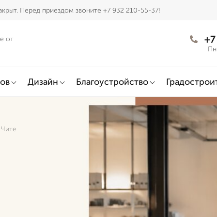
крыт. Перед приездом звоните +7 932 210-55-37!
+7
е от
Пн
ов
Дизайн
Благоустройство
Градострои
 Чите