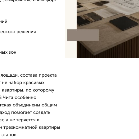
ений
ческого решения
ных зон
площади, состава проекта
т не набор красивых
й квартиры, по которому
 В Чита особенно
детская объединены общим
дход помогает создать
, а не теряется в
йн трехкомнатной квартиры
 этапов.