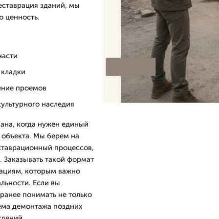
еставрация зданий, мы
ю ценность.
части
 кладки
ение проемов
культурного наследия
ана, когда нужен единый
 объекта. Мы берем на
ставрационный процессов,
. Заказывать такой формат
зациям, которым важно
льности. Если вы
аранее понимать не только
ъема демонтажа поздних
ждений.