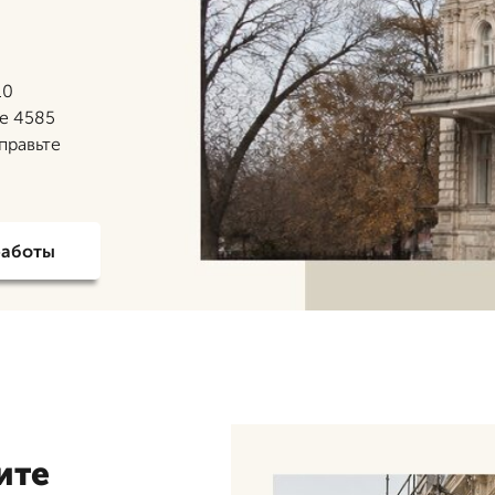
10
ее 4585
правьте
работы
ите