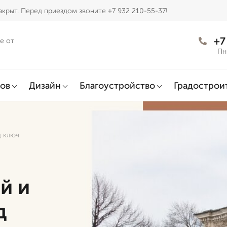
крыт. Перед приездом звоните +7 932 210-55-37!
+7
е от
Пн
ов
Дизайн
Благоустройство
Градострои
д ключ
й и
д