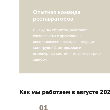
Опытная команда
реставраторов
С каждым объектом работают
специалисты с практикой в
восстановлении фасадов, несущих
конструкций, интерьеров и
инженерных систем, что снижает риск
ошибок.
Как мы работаем в августе 202
01