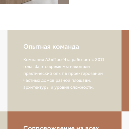
Опытная команда
Компания А3дПро-Чта работает с 2011
года. За это время мы накопили
практический опыт в проектировании
частных домов разной площади,
архитектуры и уровня сложности.
Сопровождение на всех