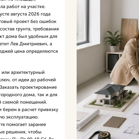
ла работ на участке.
усте августа 2026 года
отовый проект без ошибок
состав грунта, требования
ект дома был удобным для
етит Лев Дмитpиевич, а
теджей цена определяются
 или архитектурный
ключ, от идеи до рабочей
Заказать проектирование
ородного дома, так и для
й схемой помещений.
и берем в расчет привязку
ую эксплуатацию.
те помогает заранее
ные решения, чтобы