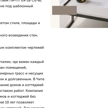
отаем Пн-Пт 09-18 Сб-Вс
а не под шаблонный
четом стиля, площади и
ного возведения стен,
ным комплектом чертежей
талям, где важен каждый
лан помещений,
енерных трасс и несущих
м и долговечным. В Чите
вание домов и коттеджей
оставом работ. Компания
мов и коттеджей без
ее 10 лет позволяет