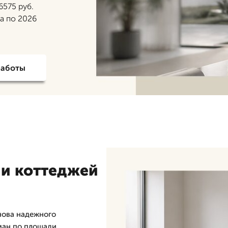
6575 руб.
да по 2026
работы
и коттеджей
нова надежного
ман по площади,