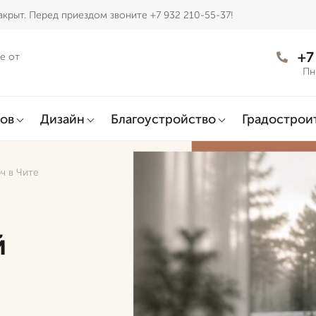
крыт. Перед приездом звоните +7 932 210-55-37!
+7
е от
Пн
ов
Дизайн
Благоустройство
Градострои
ч в Чите
й